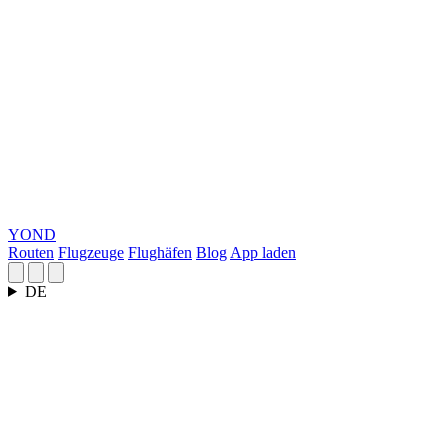
YOND
Routen
Flugzeuge
Flughäfen
Blog
App laden
DE