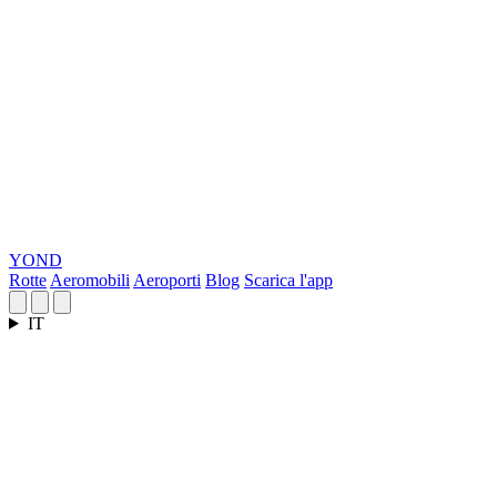
YOND
Rotte
Aeromobili
Aeroporti
Blog
Scarica l'app
IT