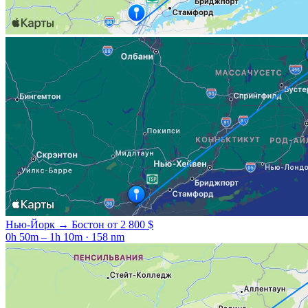
Нью-Йорк → Бостон
от 2 800 $
0h 50m – 1h 10m · 158 nm