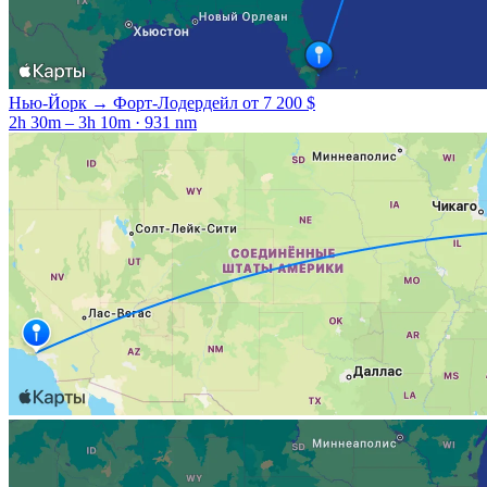
Нью-Йорк → Форт-Лодердейл
от 7 200 $
2h 30m – 3h 10m · 931 nm