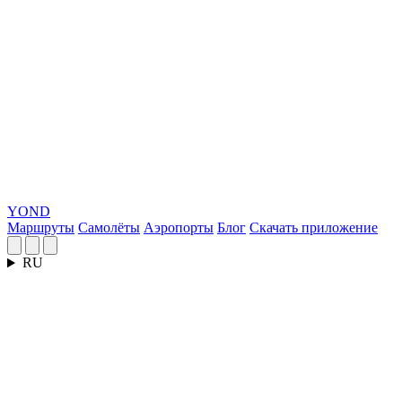
YOND
Маршруты
Самолёты
Аэропорты
Блог
Скачать приложение
RU