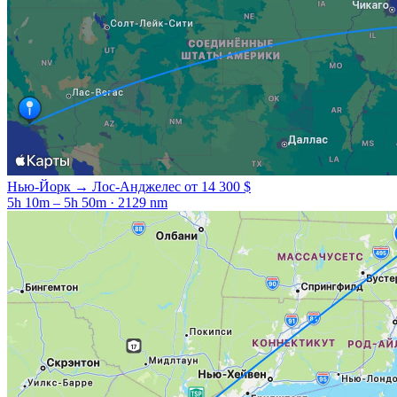
Нью-Йорк → Лос-Анджелес
от 14 300 $
5h 10m – 5h 50m · 2129 nm