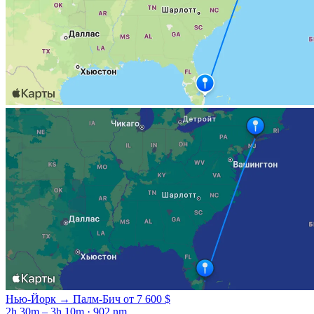
Нью-Йорк → Палм-Бич
от 7 600 $
2h 30m – 3h 10m · 902 nm