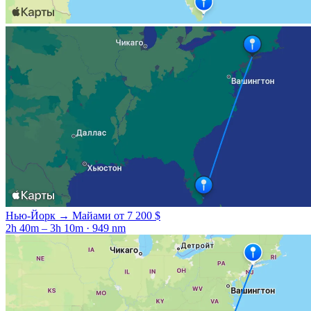
Нью-Йорк → Майами
от 7 200 $
2h 40m – 3h 10m · 949 nm