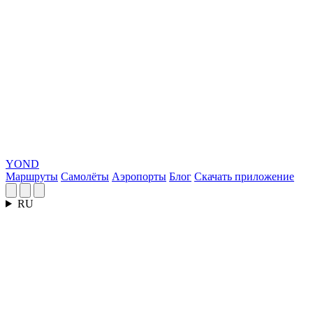
YOND
Маршруты
Самолёты
Аэропорты
Блог
Скачать приложение
RU