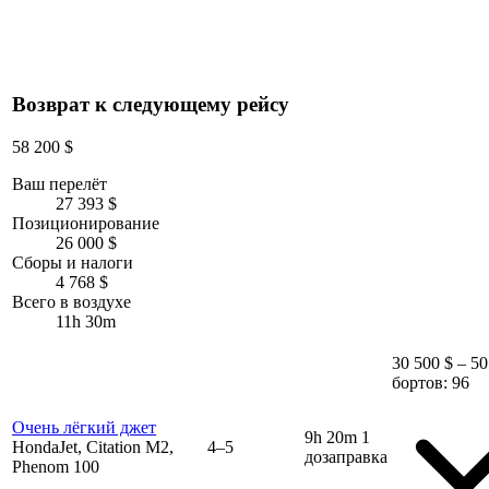
Возврат к следующему рейсу
58 200 $
Ваш перелёт
27 393 $
Позиционирование
26 000 $
Сборы и налоги
4 768 $
Всего в воздухе
11h 30m
30 500 $ – 50
бортов: 96
Очень лёгкий джет
9h 20m
1
HondaJet, Citation M2,
4–5
дозаправка
Phenom 100