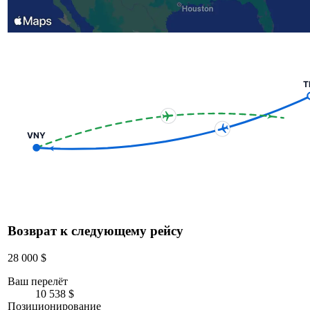
T
VNY
Возврат к следующему рейсу
28 000 $
Ваш перелёт
10 538 $
Позиционирование