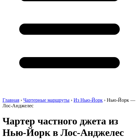
Главная
›
Чартерные маршруты
›
Из Нью-Йорк
›
Нью-Йорк —
Лос-Анджелес
Чартер частного джета из
Нью-Йорк в Лос-Анджелес