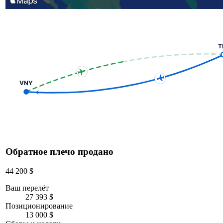
T
VNY
Обратное плечо продано
44 200 $
Ваш перелёт
27 393 $
Позиционирование
13 000 $