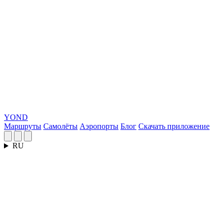
YOND
Маршруты
Самолёты
Аэропорты
Блог
Скачать приложение
RU