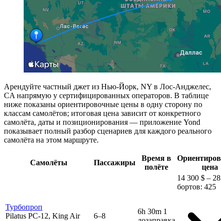
Арендуйте частный джет из Нью-Йорк, NY в Лос-Анджелес,
CA напрямую у сертифицированных операторов. В таблице
ниже показаны ориентировочные цены в одну сторону по
классам самолётов; итоговая цена зависит от конкретного
самолёта, даты и позиционирования — приложение Yond
показывает полный разбор сценариев для каждого реального
самолёта на этом маршруте.
Время в
Ориентиров
Самолёты
Пассажиры
полёте
цена
14 300 $ – 28
бортов: 425
Турбопроп
6h 30m
1
Pilatus PC-12, King Air
6–8
дозаправка