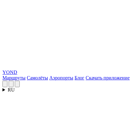
YOND
Маршруты
Самолёты
Аэропорты
Блог
Скачать приложение
RU