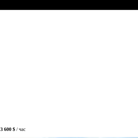
 3 600 $
/ час