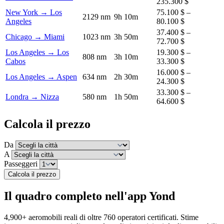
235.300 $
New York → Los
75.100 $ –
2129 nm
9h 10m
Angeles
80.100 $
37.400 $ –
Chicago → Miami
1023 nm
3h 50m
72.700 $
Los Angeles → Los
19.300 $ –
808 nm
3h 10m
Cabos
33.300 $
16.000 $ –
Los Angeles → Aspen
634 nm
2h 30m
24.300 $
33.300 $ –
Londra → Nizza
580 nm
1h 50m
64.600 $
Calcola il prezzo
Da
A
Passeggeri
Calcola il prezzo
Il quadro completo nell'app Yond
4,900+ aeromobili reali di oltre 760 operatori certificati. Stime