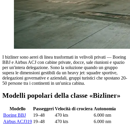
I bizliner sono aerei di linea trasformati in velivoli privati — Boeing
BBJ e Airbus ACJ con cabine private, docce, sale riunioni e spazio
per un'intera delegazione. Sono la soluzione quando un gruppo
supera le dimensioni gestibili da un heavy jet: squadre sportive,
delegazioni governative e aziendali, gruppi turistici che spostano 20-
50 persone tra i continenti in un'unica cabina.
Modelli popolari della classe «Bizliner»
Modello
Passeggeri
Velocità di crociera
Autonomia
Boeing BBJ
19–48
470 kts
6.000 nm
Airbus ACJ319
19–48
470 kts
6.000 nm