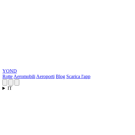
YOND
Rotte
Aeromobili
Aeroporti
Blog
Scarica l'app
IT