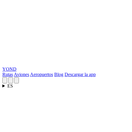
YOND
Rutas
Aviones
Aeropuertos
Blog
Descargar la app
ES