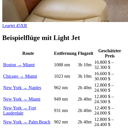
Learjet 45XR
Beispielflüge mit Light Jet
Geschätzter
Route
Entfernung
Flugzeit
Preis
16.800 $ –
Boston → Miami
1088 nm
3h 10m
32.300 $
16.600 $ –
Chicago → Miami
1023 nm
3h 10m
30.000 $
12.800 $ –
New York → Naples
962 nm
2h 40m
24.900 $
12.800 $ –
New York → Miami
949 nm
2h 40m
24.500 $
New York → Fort
12.400 $ –
931 nm
2h 40m
Lauderdale
24.000 $
12.800 $ –
New York → Palm Beach
902 nm
2h 40m
24.400 $