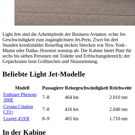
Light Jets sind die Arbeitspferde der Business Aviation: echte Jet-
Geschwindigkeit zum zugänglichsten Jet-Preis. Zwei bis drei
Stunden komfortabler Reiseflug decken Strecken wie New York–
Miami oder Dallas–Houston nonstop ab. Die Kabine bietet Platz für
sechs bis sieben Personen mit Toilette und Erfrischungsbereich; der
Gepäckraum fasst Golftaschen und Skiausrüstung.
Beliebte Light Jet-Modelle
Modell
Passagiere
Reisegeschwindigkeit
Reichweite
Embraer Phenom
7–8
464 kts
2.010 nm
300E
Cessna Citation
7–8
416 kts
2.040 nm
CJ3+
Learjet 45XR
8–9
465 kts
1.710 nm
In der Kabine