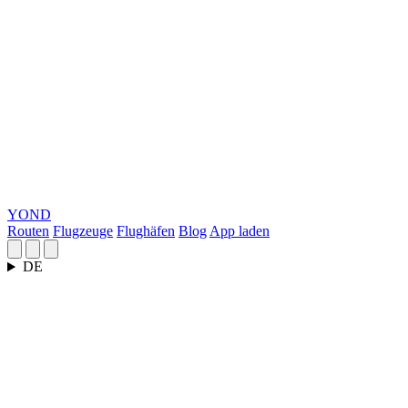
YOND
Routen
Flugzeuge
Flughäfen
Blog
App laden
DE