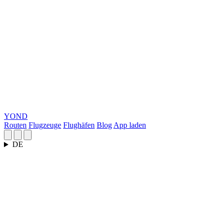
YOND
Routen
Flugzeuge
Flughäfen
Blog
App laden
DE