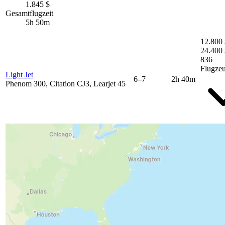
1.845 $
Gesamtflugzeit
5h 50m
12.800 
24.400 
836
Flugze
Light Jet
6–7
2h 40m
Phenom 300, Citation CJ3, Learjet 45