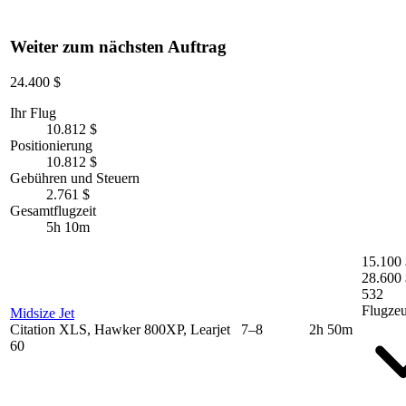
Weiter zum nächsten Auftrag
24.400 $
Ihr Flug
10.812 $
Positionierung
10.812 $
Gebühren und Steuern
2.761 $
Gesamtflugzeit
5h 10m
15.100 
28.600 
532
Flugze
Midsize Jet
Citation XLS, Hawker 800XP, Learjet
7–8
2h 50m
60