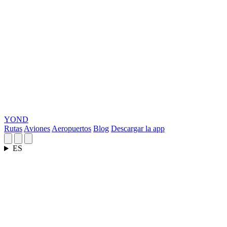
YOND
Rutas
Aviones
Aeropuertos
Blog
Descargar la app
ES