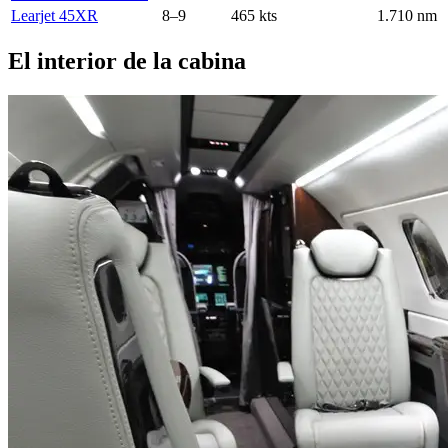
Learjet 45XR
8–9
465 kts
1.710 nm
El interior de la cabina