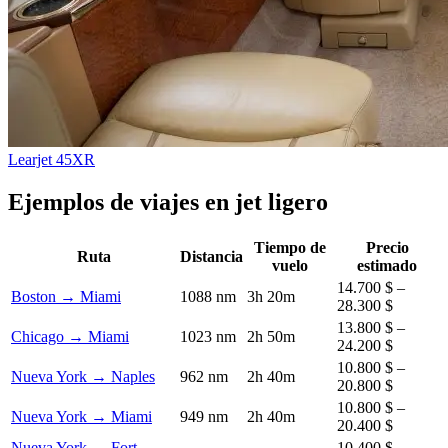
Learjet 45XR
Ejemplos de viajes en jet ligero
Tiempo de
Precio
Ruta
Distancia
vuelo
estimado
14.700 $ –
Boston → Miami
1088 nm
3h 20m
28.300 $
13.800 $ –
Chicago → Miami
1023 nm
2h 50m
24.200 $
10.800 $ –
Nueva York → Naples
962 nm
2h 40m
20.800 $
10.800 $ –
Nueva York → Miami
949 nm
2h 40m
20.400 $
Nueva York → Fort
10.400 $ –