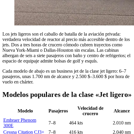
Los jets ligeros son el caballo de batalla de la aviación privada:
verdadera velocidad de reactor al precio más accesible dentro de los
jets. Dos a tres horas de crucero cómodo cubren trayectos como
Nueva York-Miami o Dallas-Houston sin escalas. Las cabinas
albergan de seis a siete pasajeros con baño y centro de refrigerios; el
espacio de equipaje admite bolsas de golf y esquís.
Cada modelo de abajo es un business jet de la clase jet ligero: 6–7
pasajeros, unas 1.700 nm de alcance y 2.500 $–3.600 $ por hora de
vuelo en chárter.
Modelos populares de la clase «Jet ligero»
Velocidad de
Modelo
Pasajeros
Alcance
crucero
Embraer Phenom
7–8
464 kts
2.010 nm
300E
Cessna Citation CJ3+
7–8
416 kts
2.040 nm