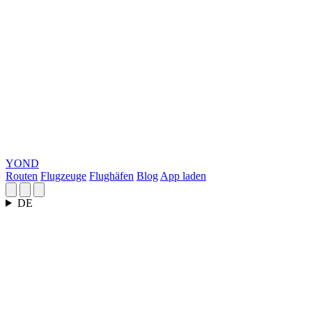
YOND
Routen
Flugzeuge
Flughäfen
Blog
App laden
DE