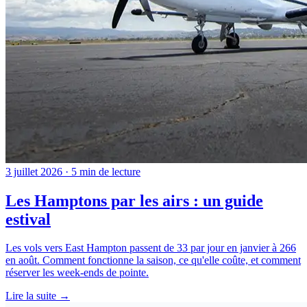
3 juillet 2026 · 5 min de lecture
Les Hamptons par les airs : un guide
estival
Les vols vers East Hampton passent de 33 par jour en janvier à 266
en août. Comment fonctionne la saison, ce qu'elle coûte, et comment
réserver les week-ends de pointe.
Lire la suite →