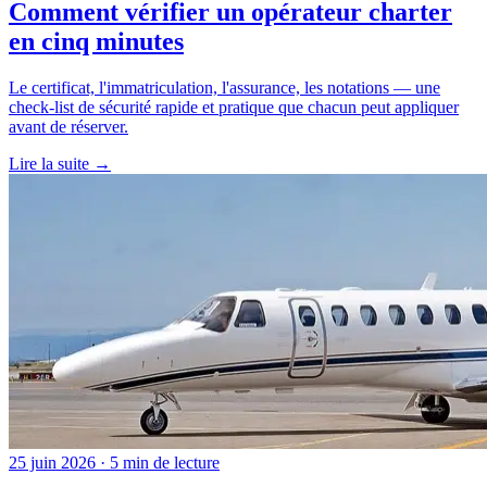
Comment vérifier un opérateur charter
en cinq minutes
Le certificat, l'immatriculation, l'assurance, les notations — une
check-list de sécurité rapide et pratique que chacun peut appliquer
avant de réserver.
Lire la suite →
25 juin 2026 · 5 min de lecture