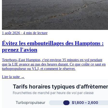
1 août 2026 · 4 min de lecture
Évitez les embouteillages des Hamptons :
prenez l'avion
Teterboro–East Hampton, c'est environ 35 minutes en vol pendant
que la LIE avance au pas des heures durant. Ce que coûte ce saut en
turbopropulseur ou VLJ, et comment le réserver.
Lire la suite →