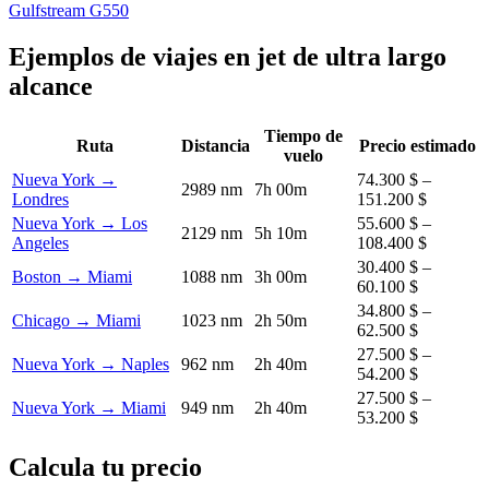
Gulfstream G550
Ejemplos de viajes en jet de ultra largo
alcance
Tiempo de
Ruta
Distancia
Precio estimado
vuelo
Nueva York →
74.300 $ –
2989 nm
7h 00m
Londres
151.200 $
Nueva York → Los
55.600 $ –
2129 nm
5h 10m
Angeles
108.400 $
30.400 $ –
Boston → Miami
1088 nm
3h 00m
60.100 $
34.800 $ –
Chicago → Miami
1023 nm
2h 50m
62.500 $
27.500 $ –
Nueva York → Naples
962 nm
2h 40m
54.200 $
27.500 $ –
Nueva York → Miami
949 nm
2h 40m
53.200 $
Calcula tu precio