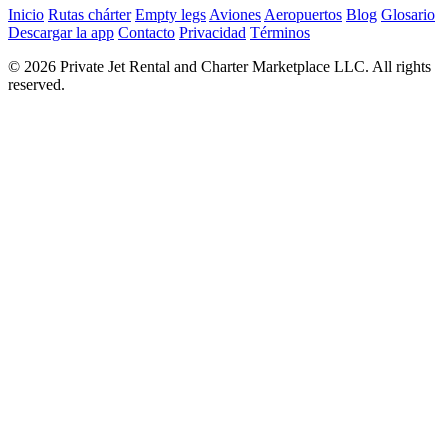
Inicio
Rutas chárter
Empty legs
Aviones
Aeropuertos
Blog
Glosario
Descargar la app
Contacto
Privacidad
Términos
© 2026 Private Jet Rental and Charter Marketplace LLC. All rights
reserved.