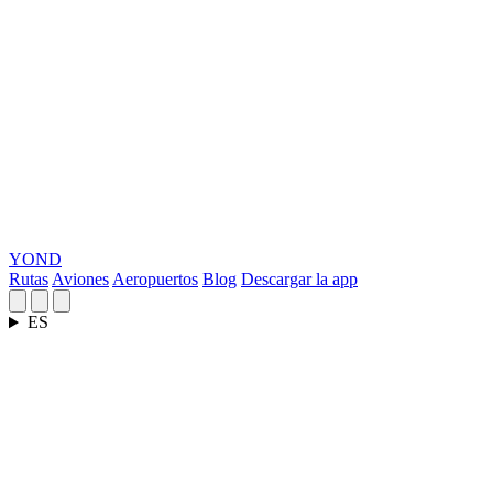
YOND
Rutas
Aviones
Aeropuertos
Blog
Descargar la app
ES