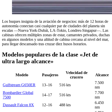
Los buques insignia de la aviación de negocios: más de 12 horas de
autonomía conectan casi cualquier par de ciudades del planeta sin
escalas —Nueva York-Dubái, LA-Tokio, Londres-Singapur—. Las
cabinas ofrecen múltiples zonas de estar, camarotes privados, duchas
en algunos modelos y una altitud de cabina cercana al nivel del mar,
para llegar descansado tras cruzar diez husos horarios.
Modelos populares de la clase «Jet de
ultra largo alcance»
Velocidad de
Modelo
Pasajeros
Alcance
crucero
7.500
Gulfstream G650ER
13–16
516 kts
nm
Bombardier Global
7.700
14–17
516 kts
7500
nm
6.450
Dassault Falcon 8X
12–16
488 kts
nm