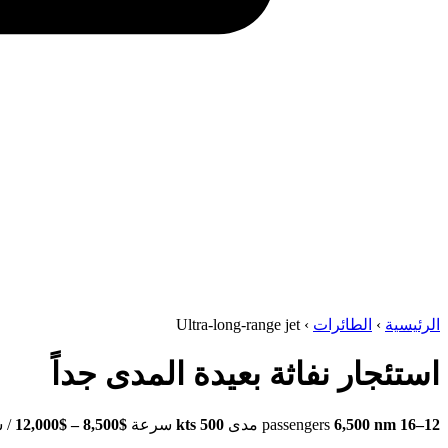
الرئيسية
›
الطائرات
›
Ultra-long-range jet
استئجار نفاثة بعيدة المدى جداً
12–16
passengers
6,500 nm
مدى
500 kts
سرعة
$8,500 – $12,000
/ 