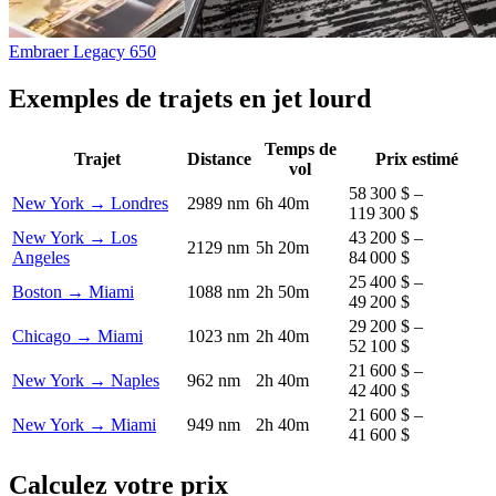
Embraer Legacy 650
Exemples de trajets en jet lourd
Temps de
Trajet
Distance
Prix estimé
vol
58 300 $ –
New York → Londres
2989 nm
6h 40m
119 300 $
New York → Los
43 200 $ –
2129 nm
5h 20m
Angeles
84 000 $
25 400 $ –
Boston → Miami
1088 nm
2h 50m
49 200 $
29 200 $ –
Chicago → Miami
1023 nm
2h 40m
52 100 $
21 600 $ –
New York → Naples
962 nm
2h 40m
42 400 $
21 600 $ –
New York → Miami
949 nm
2h 40m
41 600 $
Calculez votre prix