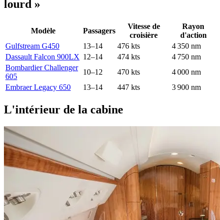
lourd »
Vitesse de
Rayon
Modèle
Passagers
croisière
d'action
Gulfstream G450
13–14
476 kts
4 350 nm
Dassault Falcon 900LX
12–14
474 kts
4 750 nm
Bombardier Challenger
10–12
470 kts
4 000 nm
605
Embraer Legacy 650
13–14
447 kts
3 900 nm
L'intérieur de la cabine